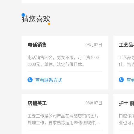
猜您喜欢
电话销售
08月07日
工艺品
电话销售50名，男女不限，月工资4000-
工艺品导
8000元，单休，法定节假日休。
佳，沟
上进心
查看联系方式
查
店铺美工
08月07日
护士 
主要工作是公司产品在网络店铺的图片
口腔诊
处理工作，要求熟练运用PS修图软件,工
业也可
作时间每天8小时，待遇优厚。
强。面