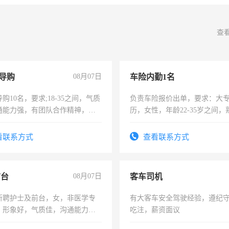
查
导购
08月07日
车险内勤1名
购10名，要求;18-35之间，气质
负责车险报价出单，要求：大
通能力强，有团队合作精神，有
历，女性，年龄22-35岁之间
，有工作经验者优先！
操作，工作态度认真，具有团
试用期1-3个月，转正后交纳五
看联系方式
查看联系方式
前台
08月07日
客车司机
所聘护士及前台，女，非医学专
有大客车安全驾驶经验，遵纪
，形象好，气质佳，沟通能力
吃注，薪资面议
试，周日休息。