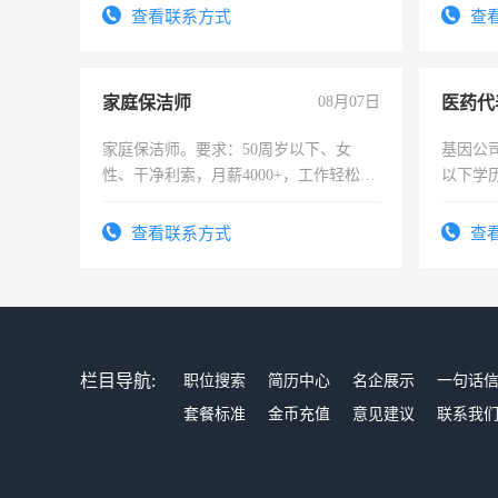
查看联系方式
查
家庭保洁师
08月07日
医药代
家庭保洁师。要求：50周岁以下、女
基因公
性、干净利索，月薪4000+，工作轻松，
以下学历
时间灵活，不需坐班，适合宝妈、全职
可，需
太太等。
表或者
查看联系方式
查
交五险
栏目导航:
职位搜索
简历中心
名企展示
一句话
套餐标准
金币充值
意见建议
联系我