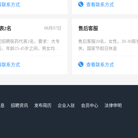
看联系方式
查看联系方式
表2名
08月07日
售后客服
司招聘医药代表2名，要求：大专
售后客服20名，女性，20-30
，年龄25-45岁之间，男女均
休，国家节假日休息
要具有营销经验，从事过医药代
有医学资质的优先，底薪+绩效，
看联系方式
查看联系方式
。
信息
招聘资讯
发布简历
企业入驻
会员中心
法律申明
们