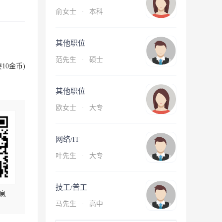
俞女士
·
本科
其他职位
范先生
·
硕士
10金币)
其他职位
欧女士
·
大专
网络/IT
叶先生
·
大专
技工/普工
息
马先生
·
高中